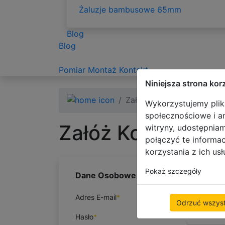
Żaluzje bambusowe 65mm
Blog
Blog
Pomiar
Montaż
Kontakt
Niniejsza strona kor
Załóż Konto
Wykorzystujemy pliki
społecznościowe i an
Załóż Konto
witryny, udostępnia
połączyć te informa
korzystania z ich usł
Pokaż szczegóły
Dane Osobowe
Adres E-mail
*
Odrzuć wszyst
Hasło
*