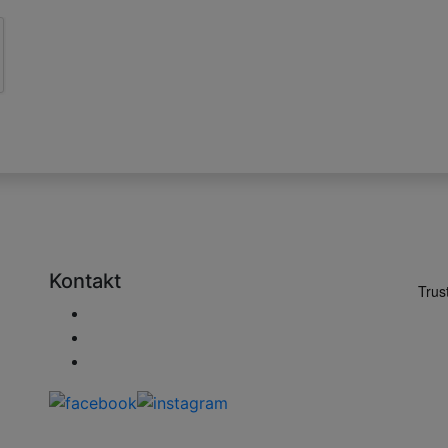
Kontakt
Wyślij e-mail
+48 730 222 746
sprzedaz@zaluzjeonline.pl