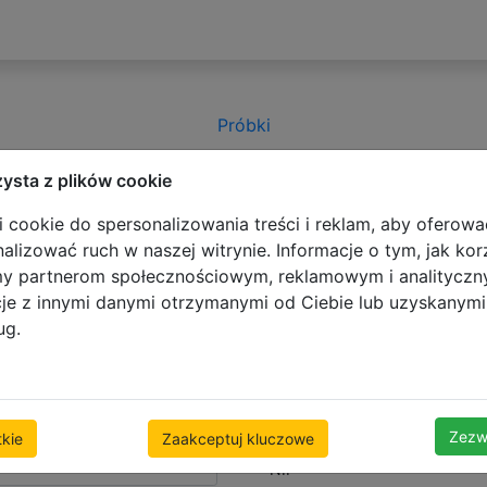
Próbki
zysta z plików cookie
 cookie do spersonalizowania treści i reklam, aby oferowa
alizować ruch w naszej witrynie. Informacje o tym, jak kor
my partnerom społecznościowym, reklamowym i analitycz
cje z innymi danymi otrzymanymi od Ciebie lub uzyskanym
ug.
Szczegóły firmy
Nazwa firmy:
Zezw
kie
Zaakceptuj kluczowe
NIP