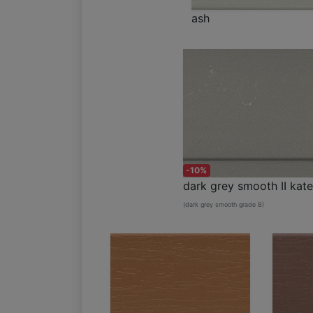
ash
-10%
dark grey smooth II kate
(dark grey smooth grade B)