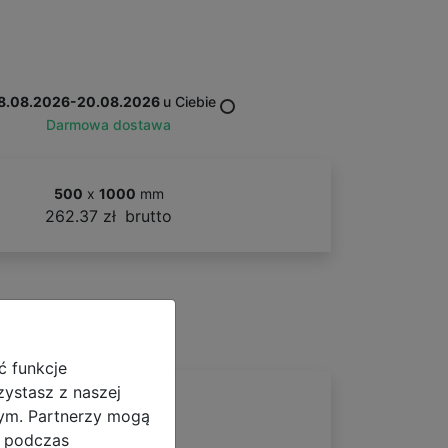
8.08.2026-20.08.2026
u Ciebie
Darmowa dostawa
500
x
1000
mm
262.37 zł
brutto
ć funkcje
zystasz z naszej
nym. Partnerzy mogą
i podczas