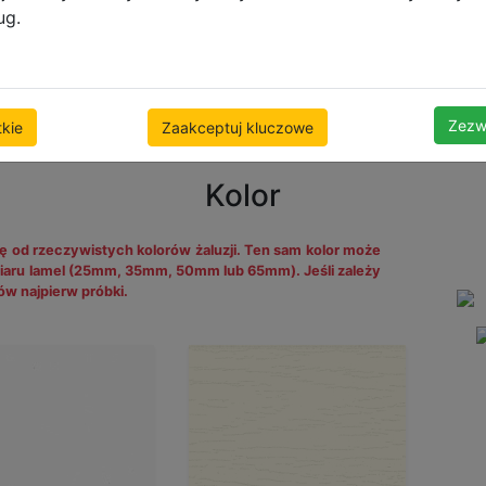
ug.
Zezw
kie
Zaakceptuj kluczowe
Kolor
ę od rzeczywistych kolorów żaluzji. Ten sam kolor może
miaru lamel (25mm, 35mm, 50mm lub 65mm). Jeśli zależy
w najpierw próbki.