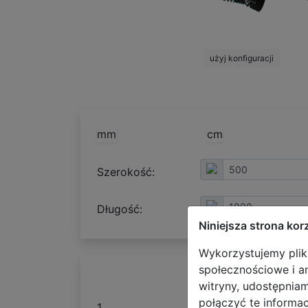
użyj konfiguracji
mm
cm
Szerokość:
Długość:
Niniejsza strona kor
Wykorzystujemy pliki
społecznościowe i an
witryny, udostępnia
połączyć te informa
1