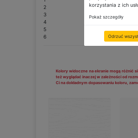
korzystania z ich usł
2
3
Pokaż szczegóły
4
5
Odrzuć wszyst
6
Kolory widoczne na ekranie mogą różnić si
też wyglądać inaczej w zależności od roz
Ci na dokładnym dopasowaniu koloru, zamó