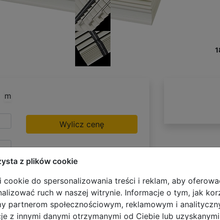
1
m
Wylicz cenę
zysta z plików cookie
 cookie do spersonalizowania treści i reklam, aby oferowa
alizować ruch w naszej witrynie. Informacje o tym, jak kor
Dostępne Opcje:
my partnerom społecznościowym, reklamowym i analitycz
cje z innymi danymi otrzymanymi od Ciebie lub uzyskanym