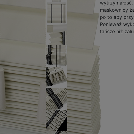
wytrzymałość.
maskownicy żal
po to aby prz
Ponieważ wyk
tańsze niż żal