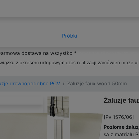
Próbki
armowa dostawa na wszystko *
oprócz żaluzji ponadwymiaro
wiązku z okresem urlopowym czas realizacji zamówień może ul
uzje drewnopodobne PCV
Żaluzje faux wood 50mm
Żaluzje f
[Pv 1576/06]
Poziome żaluz
są z matriału 