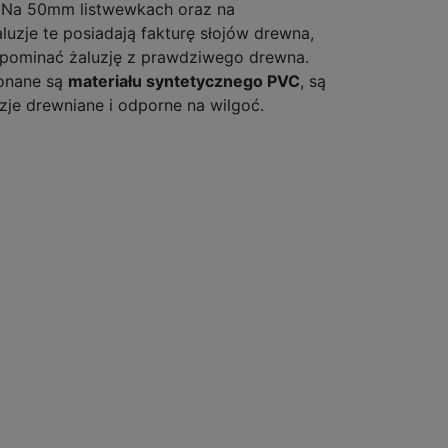
 Na 50mm listwewkach oraz na
uzje te posiadają fakturę słojów drewna,
ypominać żaluzję z prawdziwego drewna.
onane są
materiału syntetycznego PVC
, są
uzje drewniane i odporne na wilgoć.