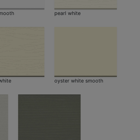
smooth
pearl white
white
oyster white smooth