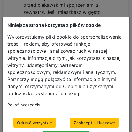
przed ciekawskimi spojrzeniami z
zewnątrz. Jeśli mieszkasz w gęsto
zaludnionej okolicy, takie osłony okienne
Niniejsza strona korzysta z plików cookie
okażą się dla Ciebie strzałem w dziesiątkę!
Wykorzystujemy pliki cookie do spersonalizowania
Atrakcyjny stosunek ceny do jakości –
treści i reklam, aby oferować funkcje
tekstylne rolety zaciemniające na wymiar
społecznościowe i analizować ruch w naszej
to wybór zdecydowanie tańszy niż na
witrynie. Informacje o tym, jak korzystasz z naszej
przykład eleganckie
żaluzje drewniane
.
witryny, udostępniamy partnerom
Mimo to gwarantują skuteczną ochronę
społecznościowym, reklamowym i analitycznym.
przed mocnym słońcem, są wyjątkowo
Partnerzy mogą połączyć te informacje z innymi
wytrzymałe i mogą Ci służyć przez wiele
danymi otrzymanymi od Ciebie lub uzyskanymi
długich lat. Stanowią więc rewelacyjne
podczas korzystania z ich usług.
rozwiązanie dla osób poszukujących
solidnych, a przy tym tanich rolet
Pokaż szczegóły
zaciemniających.
Korzyści zamontowania
Odrzuć wszystkie
Zaakceptuj kluczowe