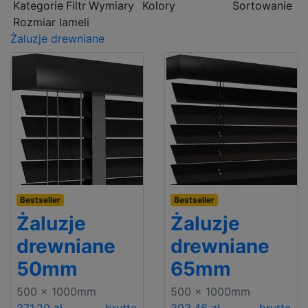
Kategorie
Filtr
Wymiary
Kolory
Sortowanie
Rozmiar lameli
Żaluzje drewniane
Bestseller
Bestseller
Żaluzje
Żaluzje
drewniane
drewniane
50mm
65mm
500 x 1000mm
500 x 1000mm