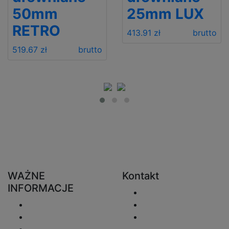
50mm
25mm LUX
RETRO
413.91 zł
brutto
519.67 zł
brutto
WAŻNE
Kontakt
INFORMACJE
Wyślij e-mail
Wysyłka
+48 730 222 746
Zwroty
sprzedaz@zaluzjeo
Polityka
nline.pl