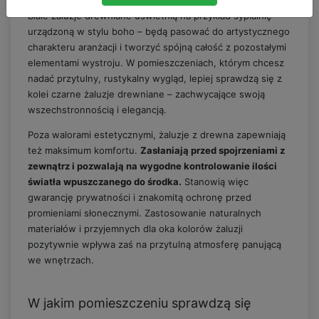
Białe żaluzje drewniane uświetnią na przykład sypialnię
urządzoną w stylu boho – będą pasować do artystycznego
charakteru aranżacji i tworzyć spójną całość z pozostałymi
elementami wystroju. W pomieszczeniach, którym chcesz
nadać przytulny, rustykalny wygląd, lepiej sprawdzą się z
kolei czarne żaluzje drewniane – zachwycające swoją
wszechstronnością i elegancją.
Poza walorami estetycznymi, żaluzje z drewna zapewniają
też maksimum komfortu.
Zasłaniają przed spojrzeniami z
zewnątrz i pozwalają na wygodne kontrolowanie ilości
światła wpuszczanego do środka.
Stanowią więc
gwarancję prywatności i znakomitą ochronę przed
promieniami słonecznymi. Zastosowanie naturalnych
materiałów i przyjemnych dla oka kolorów żaluzji
pozytywnie wpływa zaś na przytulną atmosferę panującą
we wnętrzach.
W jakim pomieszczeniu sprawdzą się