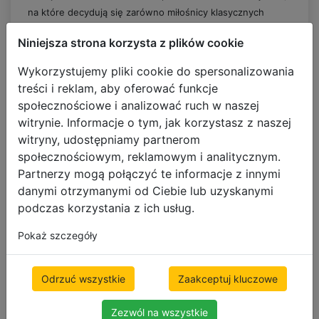
na które decydują się zarówno miłośnicy klasycznych
aranżacji, jak i zwolennicy nowoczesnych projektów. W
Niniejsza strona korzysta z plików cookie
ofercie naszego sklepu internetowego dostępne są osłony
okienne z różnych rodzajów drewna. Z łatwością
Wykorzystujemy pliki cookie do spersonalizowania
znajdziesz wśród nich idealne żaluzje do swojego
treści i reklam, aby oferować funkcje
mieszkania!
społecznościowe i analizować ruch w naszej
witrynie. Informacje o tym, jak korzystasz z naszej
witryny, udostępniamy partnerom
Charakterystyka żaluzji drewnianych
społecznościowym, reklamowym i analitycznym.
Żaluzje drewniane wewnętrzne są jednym z
Partnerzy mogą połączyć te informacje z innymi
najpopularniejszych rodzajów osłon okiennych. Gwarantują
danymi otrzymanymi od Ciebie lub uzyskanymi
niezwykle wysoki standard estetyczny, atrakcyjnie
podczas korzystania z ich usług.
prezentując się zarówno we wnętrzach nowoczesnych, jak
i klasycznych. Jest to rozwiązanie, które łączy w sobie
Pokaż szczegóły
uniwersalny charakter z wyjątkową funkcjonalnością.
Co więcej, na ofertę okiennych żaluzji drewnianych
Odrzuć wszystkie
Zaakceptuj kluczowe
składają się modele zróżnicowane pod kątem palety
kolorystycznej i szerokości lameli.
Dzięki temu z
Zezwól na wszystkie
łatwością dobierzesz idealne osłony do swoich wnętrz!