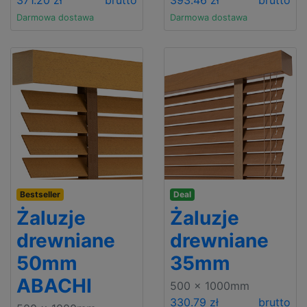
371.20 zł
brutto
393.46 zł
brutto
Darmowa dostawa
Darmowa dostawa
Bestseller
Deal
Żaluzje
Żaluzje
drewniane
drewniane
50mm
35mm
ABACHI
500 x 1000mm
330.79 zł
brutto