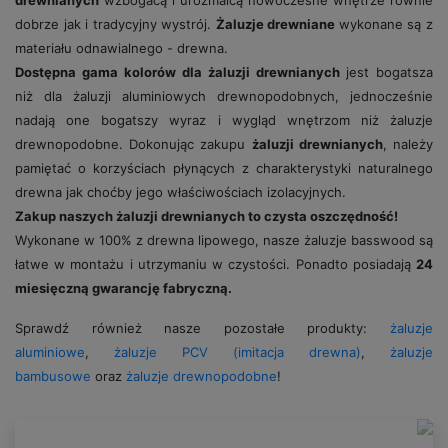
drewnianych
wzbogacą i urozmaicą nowoczesne wnętrze równie
dobrze jak i tradycyjny wystrój.
Żaluzje drewniane
wykonane są z
materiału odnawialnego - drewna.
Dostępna gama kolorów dla żaluzji drewnianych
jest bogatsza
niż dla żaluzji aluminiowych drewnopodobnych, jednocześnie
nadają one bogatszy wyraz i wygląd wnętrzom niż żaluzje
drewnopodobne. Dokonując zakupu
żaluzji drewnianych
, należy
pamiętać o korzyściach płynących z charakterystyki naturalnego
drewna jak choćby jego właściwościach izolacyjnych.
Zakup naszych żaluzji drewnianych to czysta oszczędność!
Wykonane w 100% z drewna lipowego, nasze żaluzje basswood są
łatwe w montażu i utrzymaniu w czystości. Ponadto posiadają
24
miesięczną gwarancję fabryczną
.
Sprawdź również nasze pozostałe produkty:
żaluzje
aluminiowe
,
żaluzje PCV (imitacja drewna)
,
żaluzje
bambusowe
oraz
żaluzje drewnopodobne
!