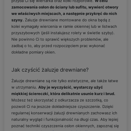
przyda Ci się wiertarka oraz kołki rozporowe.
W celu
zamocowania osłon do ściany lub sufitu, wywierć otwory
we właściwych miejscach, a następnie przykręć do nich
szyny.
Żaluzje drewniane montowane do okna będą z
kolei wymagały wiercenia w ramie okiennej lub w listwach
przyszybowych (jeśli instalujesz rolety w świetle szyby).
Nie powinno Ci to sprawić większych problemów, ale
zadbaj o to, aby przed rozpoczęciem prac wykonać
dokładne pomiary okien.
Jak czyścić żaluzje drewniane?
Żaluzje drewniane są nie tylko estetyczne, ale także łatwe
w utrzymaniu.
Aby je wyczyścić, wystarczy użyć
miękkiej ściereczki, która delikatnie usunie kurz i brud.
Możesz też skorzystać z odkurzacza ze szczotką, co
pozwoli Ci na jeszcze dokładniejsze czyszczenie. Dzięki
regularnej konserwacji żaluzji drewnianych zachowasz ich
naturalny wygląd i funkcjonalność na długi czas. Aby lepiej
poznać techniki czyszczenia osłon okiennych, zapoznaj się