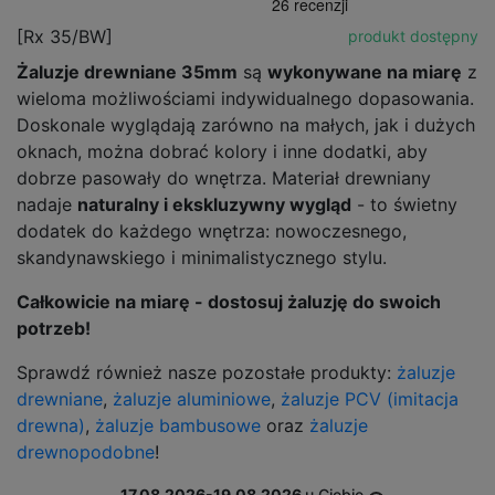
[Rx 35/BW]
produkt dostępny
Żaluzje drewniane 35mm
są
wykonywane na miarę
z
wieloma możliwościami indywidualnego dopasowania.
Doskonale wyglądają zarówno na małych, jak i dużych
oknach, można dobrać kolory i inne dodatki, aby
dobrze pasowały do wnętrza. Materiał drewniany
nadaje
naturalny i ekskluzywny wygląd
- to świetny
dodatek do każdego wnętrza: nowoczesnego,
skandynawskiego i minimalistycznego stylu.
Całkowicie na miarę - dostosuj żaluzję do swoich
potrzeb!
Sprawdź również nasze pozostałe produkty:
żaluzje
drewniane
,
żaluzje aluminiowe
,
żaluzje PCV (imitacja
drewna)
,
żaluzje bambusowe
oraz
żaluzje
drewnopodobne
!
17.08.2026-19.08.2026
u Ciebie