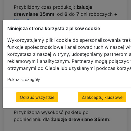
Przybliżony czas produkcji:
żaluzje
drewniane 35mm
: od
6
do
7
dni roboczych +
Wysyłka
Niniejsza strona korzysta z plików cookie
min/maks wymiar dla
żaluzje drewniane
Wykorzystujemy pliki cookie do spersonalizowania treś
35mm
to:
funkcje społecznościowe i analizować ruch w naszej wit
korzystasz z naszej witryny, udostępniamy partnerom
szerokość
: minimum
270
mm -- maksimum
reklamowym i analitycznym. Partnerzy mogą połączyć t
2720
mm
otrzymanymi od Ciebie lub uzyskanymi podczas korzyst
długość
: minimum
400
mm -- maksimum
3400
mm
Pokaż szczegóły
Maksymalna powierzchnia (sterowanie
Odrzuć wszystkie
Zaakceptuj kluczowe
ręczne) =
4.6
m2
Przybliżona wysokość pakietu po
podniesieniu dla
żaluzje drewniane 35mm
: