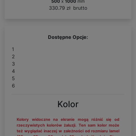
500
x
1000
mm
330.79 zł
brutto
Dostępne Opcje:
1
2
3
4
5
6
Kolor
Kolory widoczne na ekranie mogą różnić się od
rzeczywistych kolorów żaluzji. Ten sam kolor może
też wyglądać inaczej w zależności od rozmiaru lamel