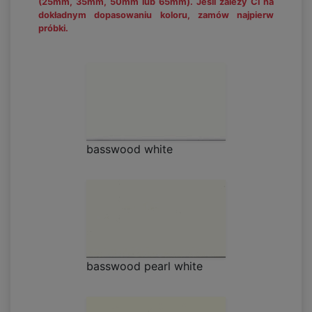
(25mm, 35mm, 50mm lub 65mm). Jeśli zależy Ci na
dokładnym dopasowaniu koloru, zamów najpierw
próbki.
basswood white
basswood pearl white