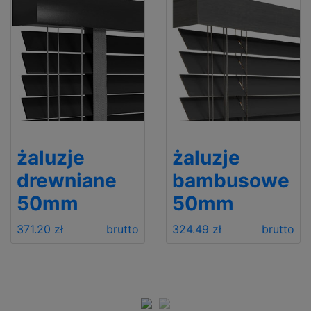
żaluzje
żaluzje
drewniane
bambusowe
50mm
50mm
371.20 zł
brutto
324.49 zł
brutto