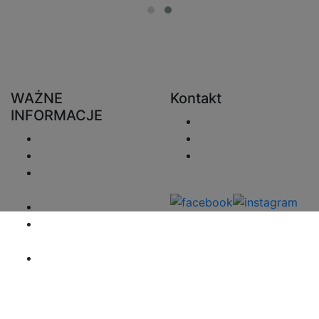
WAŻNE
Kontakt
INFORMACJE
Wyślij e-mail
Wysyłka
+48 730 222 746
Zwroty
sprzedaz@zaluzjeo
Polityka
nline.pl
prywatności
Regulamin
Informacje o
Płatności
Mapa strony