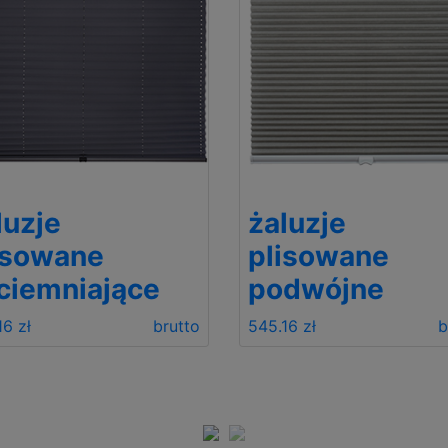
luzje
żaluzje
isowane
plisowane
ciemniające
podwójne
16 zł
brutto
545.16 zł
b