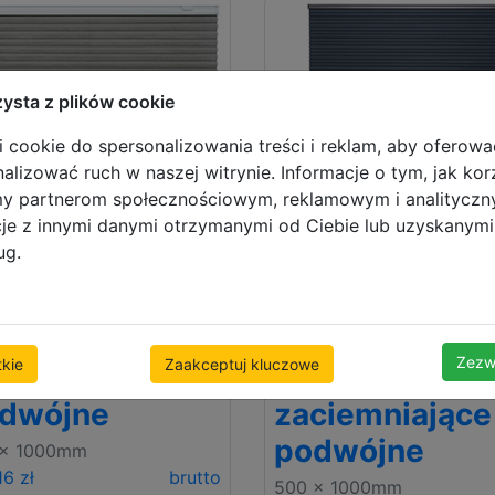
zysta z plików cookie
 cookie do spersonalizowania treści i reklam, aby oferowa
alizować ruch w naszej witrynie. Informacje o tym, jak kor
my partnerom społecznościowym, reklamowym i analitycz
cje z innymi danymi otrzymanymi od Ciebie lub uzyskanym
ug.
luzje
Żaluzje
Zezw
kie
Zaakceptuj kluczowe
isowane
plisowane
dwójne
zaciemniające
podwójne
 x 1000mm
16 zł
brutto
500 x 1000mm