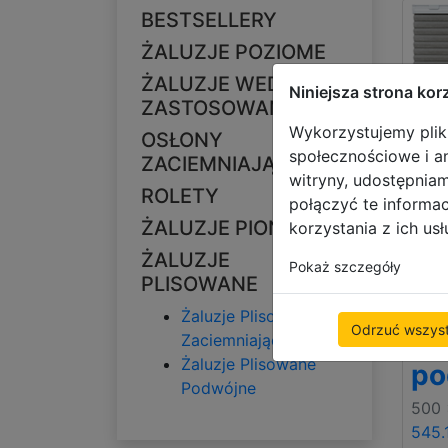
BESTSELLERY
ŻALUZJE POZIOME
ŻALUZJE WEDŁUG
Niniejsza strona kor
ZASTOSOWANIA
Wykorzystujemy pliki
OSŁONY
społecznościowe i an
ZACIEMNIAJĄCE
witryny, udostępnia
ROLETY
połączyć te informa
ŻALUZJE PIONOWE
korzystania z ich usł
ŻALUZJE
Pokaż szczegóły
PLISOWANE
Ża
Żaluzje Plisowane
Odrzuć wszyst
pl
Zaciemniające
Żaluzje Plisowane
po
Podwójne
500
545.