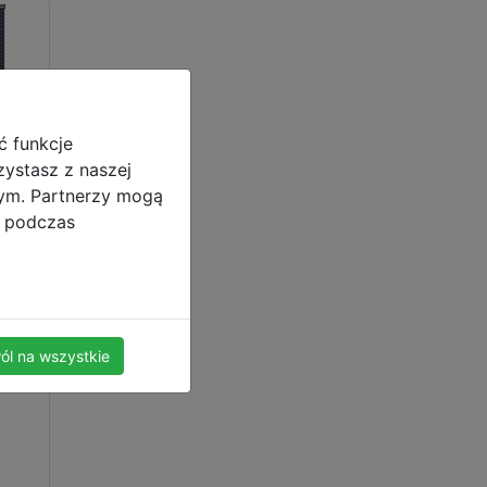
ć funkcje
zystasz z naszej
nym. Partnerzy mogą
i podczas
ól na wszystkie