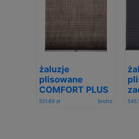
żaluzje
ża
plisowane
pl
COMFORT PLUS
za
brutto
501.69 zł
brutto
545.