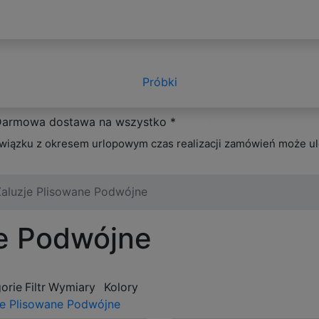
Próbki
armowa dostawa na wszystko *
oprócz żaluzji ponadwymiaro
wiązku z okresem urlopowym czas realizacji zamówień może ul
Żaluzje Plisowane Podwójne
ne Podwójne
orie
Filtr
Wymiary
Kolory
je Plisowane Podwójne