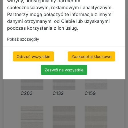
Żaluzje Plisowane Podwójne
witryny, udostępniamy partnerom
Białe
społecznościowym, reklamowym i analitycznym.
Partnerzy mogą połączyć te informacje z innymi
danymi otrzymanymi od Ciebie lub uzyskanymi
Żaluzje plisowane
podczas korzystania z ich usług.
podwójne
Pokaż szczegóły
500 x 1000mm
545.16 zł
brutto
Odrzuć wszystkie
Zaakceptuj kluczowe
Darmowa dostawa
Zezwól na wszystkie
C203
C132
C159