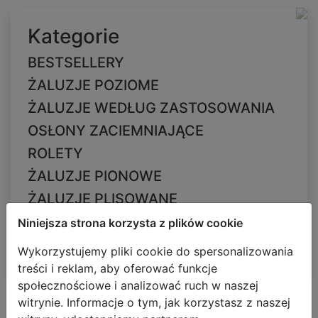
Kategorie
BESTSELLERY
ŻALUZJE POZIOME
ŻALUZJE WEDŁUG ZASTOSOWANIA
OSŁONY ZACIEMNIAJĄCE
ROLETY
ŻALUZJE PIONOWE
ŻALUZJE PLISOWANE
Żaluzje Plisowane Zaciemniające
Niniejsza strona korzysta z plików cookie
Żaluzje Plisowane Podwójne
Wykorzystujemy pliki cookie do spersonalizowania
treści i reklam, aby oferować funkcje
społecznościowe i analizować ruch w naszej
Kategorie
Filtr
Wymiary
Kolory
Sortowanie
witrynie. Informacje o tym, jak korzystasz z naszej