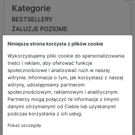
Kategorie
BESTSELLERY
ŻALUZJE POZIOME
ŻALUZJE WEDŁUG ZASTOSOWANIA
Niniejsza strona korzysta z plików cookie
OSŁONY ZACIEMNIAJĄCE
Wykorzystujemy pliki cookie do spersonalizowania
ROLETY
treści i reklam, aby oferować funkcje
Rolety Tkaninowe
społecznościowe i analizować ruch w naszej
Rolety Zaciemniające
witrynie. Informacje o tym, jak korzystasz z naszej
Duo Rolety
witryny, udostępniamy partnerom
Rolety na wymiar
społecznościowym, reklamowym i analitycznym.
Tanie rolety
Partnerzy mogą połączyć te informacje z innymi
danymi otrzymanymi od Ciebie lub uzyskanymi
ŻALUZJE PIONOWE
podczas korzystania z ich usług.
ŻALUZJE PLISOWANE
Pokaż szczegóły