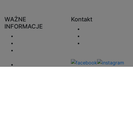
WAŻNE
Kontakt
INFORMACJE
Wyślij e-mail
Wysyłka
+48 730 222 746
Zwroty
sprzedaz@zaluzjeo
Polityka
nline.pl
prywatności
Regulamin
Informacje o
Płatności
Mapa strony