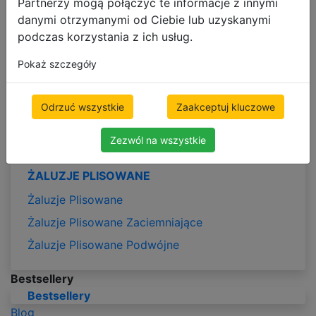
Partnerzy mogą połączyć te informacje z innymi
danymi otrzymanymi od Ciebie lub uzyskanymi
Duo Rolety
podczas korzystania z ich usług.
Rolety na wymiar
Pokaż szczegóły
Tanie rolety
ŻALUZJE PIONOWE
Odrzuć wszystkie
Zaakceptuj kluczowe
Żaluzje Pionowe Tkaninowe
Zezwól na wszystkie
Żaluzje Pionowe Zaciemniające
ŻALUZJE PLISOWANE
Żaluzje Plisowane
Żaluzje Plisowane Zaciemniające
Żaluzje Plisowane Podwójne
Bestsellery
Bestsellery
Blog