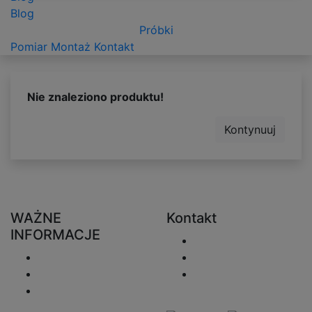
Blog
Próbki
Pomiar
Montaż
Kontakt
Nie znaleziono produktu!
Kontynuuj
WAŻNE
Kontakt
INFORMACJE
Wyślij e-mail
Wysyłka
+48 730 222 746
Zwroty
sprzedaz@zaluzjeo
Polityka
nline.pl
prywatności