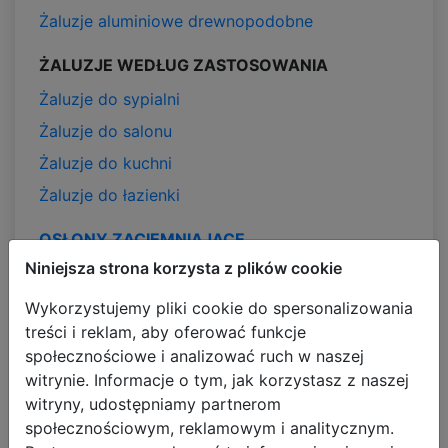
Żaluzje aluminiowe drewnopodobne
ŻALUZJE WEDŁUG ZASTOSOWANIA
Żaluzje do sypialni
Żaluzje do salonu
Żaluzje do kuchni
Żaluzje do łazienki
OSŁONY ZACIEMNIAJĄCE
Niniejsza strona korzysta z plików cookie
Rolety zaciemniające
Żaluzje Pionowe Zaciemniające
Wykorzystujemy pliki cookie do spersonalizowania
treści i reklam, aby oferować funkcje
Żaluzje Plisowane Zaciemniające
społecznościowe i analizować ruch w naszej
witrynie. Informacje o tym, jak korzystasz z naszej
ROLETY
witryny, udostępniamy partnerom
Rolety Tkaninowe
społecznościowym, reklamowym i analitycznym.
Rolety Zaciemniające