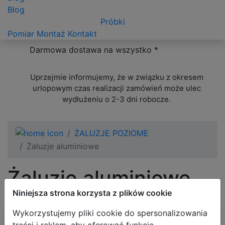
Blog
Próbki
Pomiar
Montaż
Kontakt
Darmowa dostawa na wszystko *
oprócz żaluzji
ponadwymiarowych
Uprzejmie informujemy, że w związku z okresem
urlopowym czas realizacji zamówień może ulec
wydłużeniu o 2-3 dni robocze.
ŻALUZJE POZIOME
Żaluzje aluminiowe
Żaluzje aluminiowe
Niniejsza strona korzysta z plików cookie
Wykorzystujemy pliki cookie do spersonalizowania