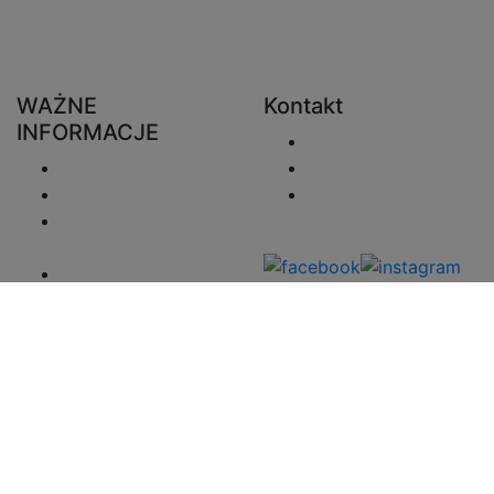
WAŻNE
Kontakt
INFORMACJE
Wyślij e-mail
Wysyłka
+48 730 222 746
Zwroty
sprzedaz@zaluzjeo
Polityka
nline.pl
prywatności
Regulamin
Informacje o
Płatności
Mapa strony