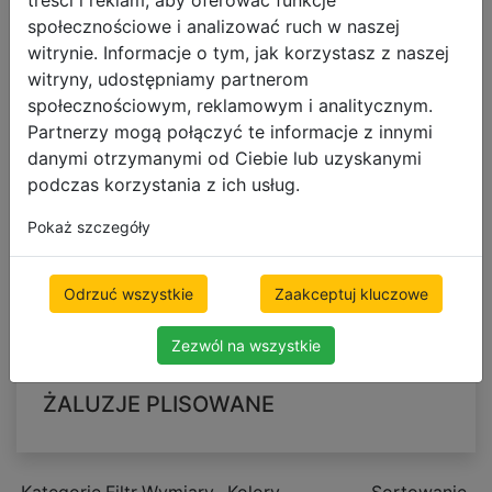
Kategorie
treści i reklam, aby oferować funkcje
społecznościowe i analizować ruch w naszej
BESTSELLERY
witrynie. Informacje o tym, jak korzystasz z naszej
ŻALUZJE POZIOME
witryny, udostępniamy partnerom
społecznościowym, reklamowym i analitycznym.
Żaluzje drewniane
Partnerzy mogą połączyć te informacje z innymi
Żaluzje bambusowe
danymi otrzymanymi od Ciebie lub uzyskanymi
Żaluzje aluminiowe
podczas korzystania z ich usług.
Żaluzje drewnopodobne PCV
Żaluzje aluminiowe drewnopodobne
Pokaż szczegóły
ŻALUZJE WEDŁUG ZASTOSOWANIA
Odrzuć wszystkie
Zaakceptuj kluczowe
OSŁONY ZACIEMNIAJĄCE
ROLETY
Zezwól na wszystkie
ŻALUZJE PIONOWE
ŻALUZJE PLISOWANE