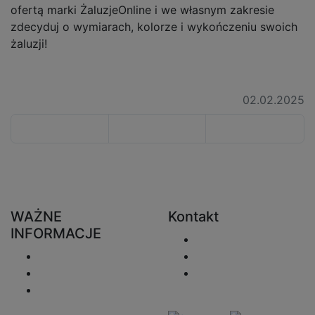
ofertą marki ŻaluzjeOnline i we własnym zakresie
zdecyduj o wymiarach, kolorze i wykończeniu swoich
żaluzji!
02.02.2025
WAŻNE
Kontakt
INFORMACJE
Wyślij e-mail
Wysyłka
+48 730 222 746
Zwroty
sprzedaz@zaluzjeo
Polityka
nline.pl
prywatności