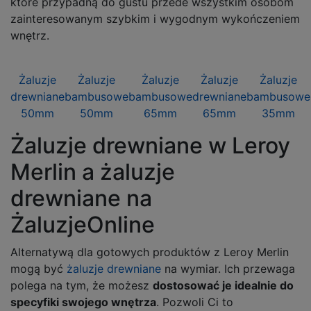
które przypadną do gustu przede wszystkim osobom
zainteresowanym szybkim i wygodnym wykończeniem
wnętrz.
Żaluzje
Żaluzje
Żaluzje
Żaluzje
Żaluzje
drewniane
bambusowe
bambusowe
drewniane
bambusowe
50mm
50mm
65mm
65mm
35mm
Żaluzje drewniane w Leroy
Merlin a żaluzje
drewniane na
ŻaluzjeOnline
Alternatywą dla gotowych produktów z Leroy Merlin
mogą być
żaluzje drewniane
na wymiar. Ich przewaga
polega na tym, że możesz
dostosować je idealnie do
specyfiki swojego wnętrza
. Pozwoli Ci to