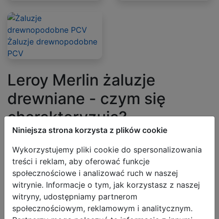
Żaluzje drewnopodobne
PCV
Leroy Merlin żaluzje
drewniane - czym się
charakteryzują?
Niniejsza strona korzysta z plików cookie
Dostępne w Leroy Merlin żaluzje drewniane różnią się
głównie
wymiarami i kolorystyką
. Znajdziesz wśród
Wykorzystujemy pliki cookie do spersonalizowania
nich zarówno osłony na małe i wąskie okna, jak i na
treści i reklam, aby oferować funkcje
większe przeszklenia. W ofercie dominują modele w
społecznościowe i analizować ruch w naszej
uniwersalnych barwach, takich jak biel, czerń, odcienie
witrynie. Informacje o tym, jak korzystasz z naszej
brązów i szarości. Ich ceny – w zależności od
witryny, udostępniamy partnerom
rozmiaru i sposobu wykończenia – wahają się w
społecznościowym, reklamowym i analitycznym.
przedziale
109 – 899 zł
.