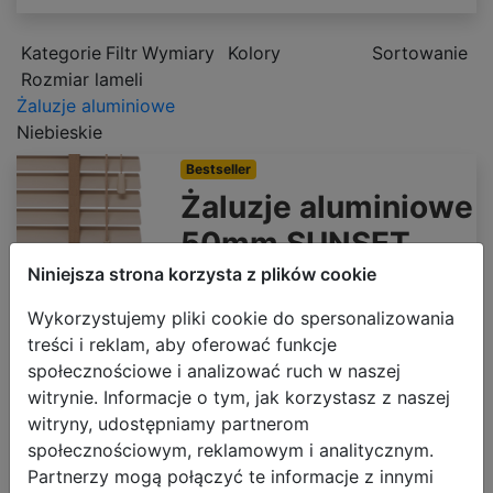
Kategorie
Filtr
Wymiary
Kolory
Sortowanie
Rozmiar lameli
Żaluzje aluminiowe
Niebieskie
Bestseller
Żaluzje aluminiowe
50mm SUNSET
Niniejsza strona korzysta z plików cookie
500 x 1000mm
247.04 zł
brutto
Wykorzystujemy pliki cookie do spersonalizowania
Darmowa dostawa
treści i reklam, aby oferować funkcje
społecznościowe i analizować ruch w naszej
witrynie. Informacje o tym, jak korzystasz z naszej
witryny, udostępniamy partnerom
społecznościowym, reklamowym i analitycznym.
blue matt
granat
Partnerzy mogą połączyć te informacje z innymi
mat