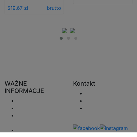
519.67 zł
brutto
WAŻNE
Kontakt
INFORMACJE
Wyślij e-mail
Wysyłka
+48 730 222 746
Zwroty
sprzedaz@zaluzjeo
Polityka
nline.pl
prywatności
Regulamin