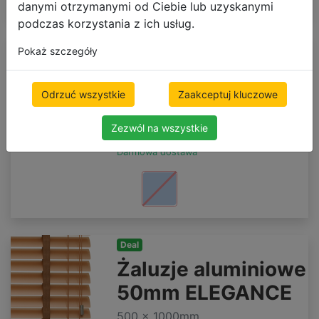
danymi otrzymanymi od Ciebie lub uzyskanymi
podczas korzystania z ich usług.
Bestseller
Deal
Pokaż szczegóły
Żaluzje aluminiowe
35mm
Odrzuć wszystkie
Zaakceptuj kluczowe
500 x 1000mm
Zezwól na wszystkie
236.33 zł
brutto
Darmowa dostawa
Deal
Żaluzje aluminiowe
50mm ELEGANCE
500 x 1000mm