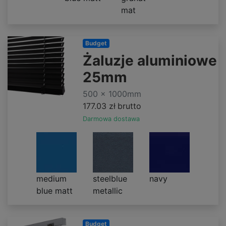
mat
Budget
Żaluzje aluminiowe
25mm
500 x 1000mm
177.03 zł
brutto
Darmowa dostawa
medium
steelblue
navy
blue matt
metallic
Budget