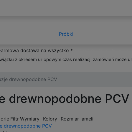
Próbki
armowa dostawa na wszystko *
oprócz żaluzji ponadwymiaro
wiązku z okresem urlopowym czas realizacji zamówień może ul
uzje drewnopodobne PCV
zje drewnopodobne PCV
orie
Filtr
Wymiary
Kolory
Rozmiar lameli
je drewnopodobne PCV