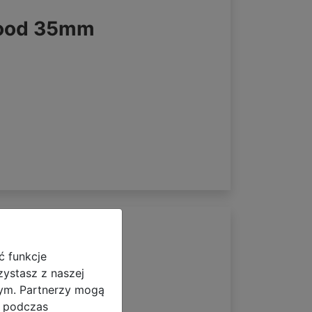
wood 35mm
ć funkcje
zystasz z naszej
wood 65mm
nym. Partnerzy mogą
i podczas