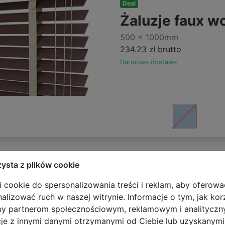
Deal
Żaluzje faux 
500 x 1000mm
234.23 zł
brutto
Darmowa dostawa
zysta z plików cookie
 cookie do spersonalizowania treści i reklam, aby oferowa
Deal
alizować ruch w naszej witrynie. Informacje o tym, jak kor
Żaluzje faux 
my partnerom społecznościowym, reklamowym i analitycz
500 x 1000mm
cje z innymi danymi otrzymanymi od Ciebie lub uzyskanym