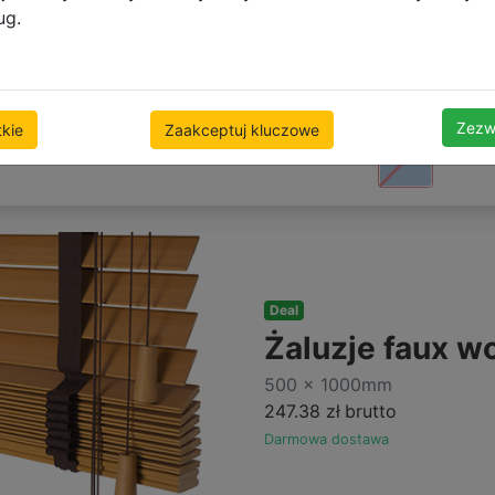
266.15 zł
brutto
ug.
Darmowa dostawa
Zezw
kie
Zaakceptuj kluczowe
Deal
Żaluzje faux 
500 x 1000mm
247.38 zł
brutto
Darmowa dostawa